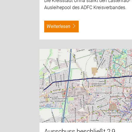
Die Kreisstadt Unna stärkt den Lastenrad-
Ausleihepool des ADFC Kreisverbandes.
weiterlesen
Ausschuss beschließt 2,9