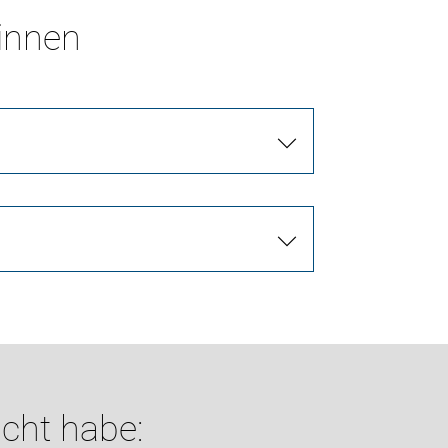
*innen
cht habe: