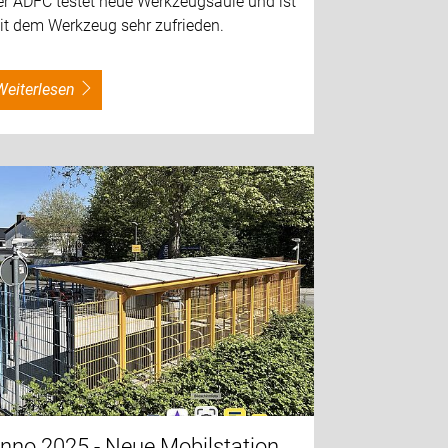
er ADFC testet neue Werkzeugsäule und ist
it dem Werkzeug sehr zufrieden.
weiterlesen
nno 2025 - Neue Mobilstation