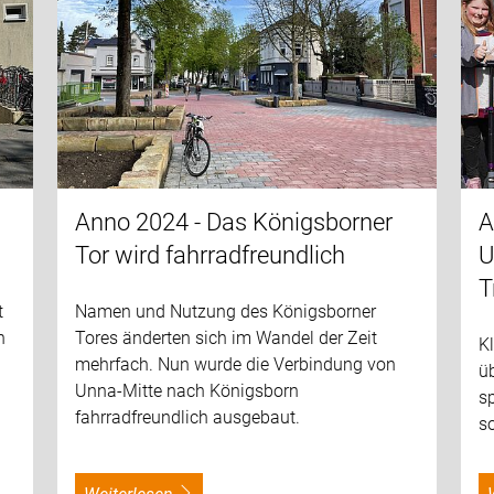
Anno 2024 - Das Königsborner
A
Tor wird fahrradfreundlich
U
T
t
Namen und Nutzung des Königsborner
n
Tores änderten sich im Wandel der Zeit
K
mehrfach. Nun wurde die Verbindung von
üb
Unna-Mitte nach Königsborn
sp
fahrradfreundlich ausgebaut.
so