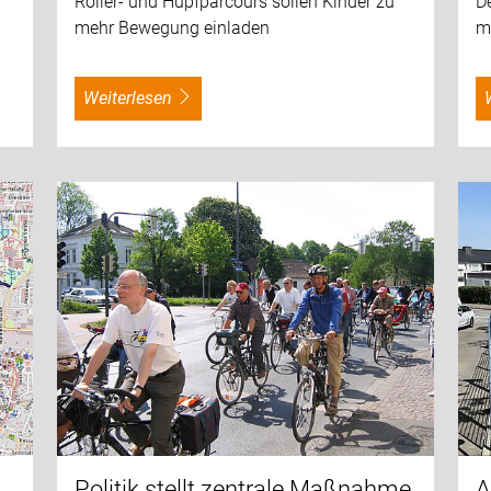
D
Roller- und Hüpfparcours sollen Kinder zu
m
mehr Bewegung einladen
weiterlesen
Politik stellt zentrale Maßnahme
A