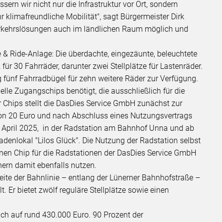
sern wir nicht nur die Infrastruktur vor Ort, sondern
 klimafreundliche Mobilität", sagt Bürgermeister Dirk
erkehrslösungen auch im ländlichen Raum möglich und
e & Ride-Anlage: Die überdachte, eingezäunte, beleuchtete
ür 30 Fahrräder, darunter zwei Stellplätze für Lastenräder.
fünf Fahrradbügel für zehn weitere Räder zur Verfügung.
lle Zugangschips benötigt, die ausschließlich für die
r Chips stellt die DasDies Service GmbH zunächst zur
von 20 Euro und nach Abschluss eines Nutzungsvertrags
 April 2025, in der Radstation am Bahnhof Unna und ab
adenlokal "Lilos Glück". Die Nutzung der Radstation selbst
einen Chip für die Radstationen der DasDies Service GmbH
ünern damit ebenfalls nutzen.
eite der Bahnlinie – entlang der Lünerner Bahnhofstraße –
. Er bietet zwölf reguläre Stellplätze sowie einen
ich auf rund 430.000 Euro. 90 Prozent der