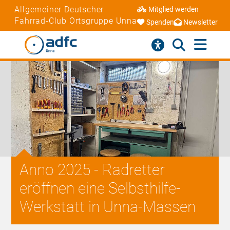
Allgemeiner Deutscher
Mitglied werden
Fahrrad-Club Ortsgruppe Unna
Spenden
Newsletter
Anno 2025 - Radretter
eröffnen eine Selbsthilfe-
Werkstatt in Unna-Massen