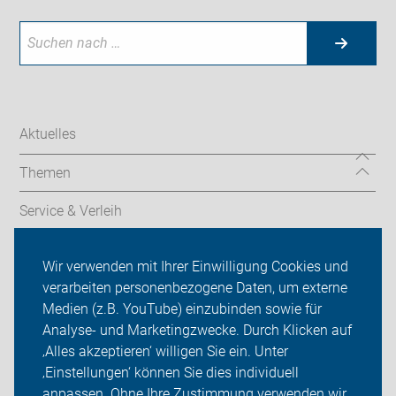
Aktuelles
Themen
Service & Verleih
Radtechnik
Wir verwenden mit Ihrer Einwilligung Cookies und
verarbeiten personenbezogene Daten, um externe
Rückblicke
Medien (z.B. YouTube) einzubinden sowie für
ADFC Unna
Analyse- und Marketingzwecke. Durch Klicken auf
‚Alles akzeptieren‘ willigen Sie ein. Unter
Sei dabei
‚Einstellungen‘ können Sie dies individuell
anpassen. Ohne Ihre Zustimmung verwenden wir