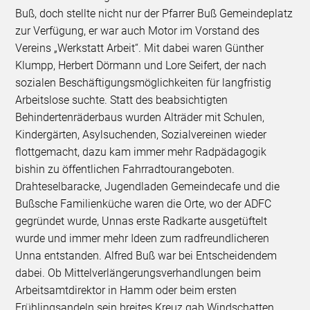
Buß, doch stellte nicht nur der Pfarrer Buß Gemeindeplatz
zur Verfügung, er war auch Motor im Vorstand des
Vereins „Werkstatt Arbeit“. Mit dabei waren Günther
Klumpp, Herbert Dörmann und Lore Seifert, der nach
sozialen Beschäftigungsmöglichkeiten für langfristig
Arbeitslose suchte. Statt des beabsichtigten
Behindertenräderbaus wurden Alträder mit Schulen,
Kindergärten, Asylsuchenden, Sozialvereinen wieder
flottgemacht, dazu kam immer mehr Radpädagogik
bishin zu öffentlichen Fahrradtourangeboten.
Drahteselbaracke, Jugendladen Gemeindecafe und die
Bußsche Familienküche waren die Orte, wo der ADFC
gegründet wurde, Unnas erste Radkarte ausgetüftelt
wurde und immer mehr Ideen zum radfreundlicheren
Unna entstanden. Alfred Buß war bei Entscheidendem
dabei. Ob Mittelverlängerungsverhandlungen beim
Arbeitsamtdirektor in Hamm oder beim ersten
Frühlingsandeln sein breites Kreuz gab Windschatten,