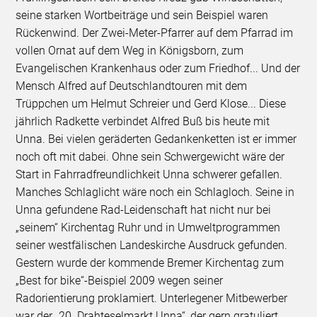
seine starken Wortbeiträge und sein Beispiel waren
Rückenwind. Der Zwei-Meter-Pfarrer auf dem Pfarrad im
vollen Ornat auf dem Weg in Königsborn, zum
Evangelischen Krankenhaus oder zum Friedhof... Und der
Mensch Alfred auf Deutschlandtouren mit dem
Trüppchen um Helmut Schreier und Gerd Klose... Diese
jährlich Radkette verbindet Alfred Buß bis heute mit
Unna. Bei vielen geräderten Gedankenketten ist er immer
noch oft mit dabei. Ohne sein Schwergewicht wäre der
Start in Fahrradfreundlichkeit Unna schwerer gefallen.
Manches Schlaglicht wäre noch ein Schlagloch. Seine in
Unna gefundene Rad-Leidenschaft hat nicht nur bei
„seinem“ Kirchentag Ruhr und in Umweltprogrammen
seiner westfälischen Landeskirche Ausdruck gefunden.
Gestern wurde der kommende Bremer Kirchentag zum
„Best for bike“-Beispiel 2009 wegen seiner
Radorientierung proklamiert. Unterlegener Mitbewerber
war der „20. Drahteselmarkt Unna“, der gern gratuliert.