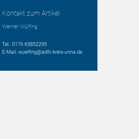
Kontakt zum Artikel
Werner Wülfing
Tel.: 0176 65852295
E-Mail: wuelfing@adfc-kreis-unna.de