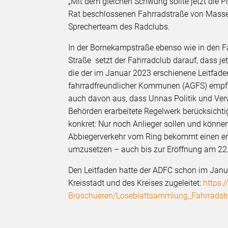
„Mit dem gleichen Schwung sollte jetzt die
Rat beschlossenen Fahrradstraße von Massen
Sprecherteam des Radclubs.
In der Bornekampstraße ebenso wie in den F
Straße setzt der Fahrradclub darauf, dass 
die der im Januar 2023 erschienene Leitfad
fahrradfreundlicher Kommunen (AGFS) empfie
auch davon aus, dass Unnas Politik und Verw
Behörden erarbeitete Regelwerk berücksicht
konkret: Nur noch Anlieger sollen und können 
Abbiegerverkehr vom Ring bekommt einen en
umzusetzen – auch bis zur Eröffnung am 22. 
Den Leitfaden hatte der ADFC schon im Janu
Kreisstadt und des Kreises zugeleitet:
https:
Broschueren/Loseblattsammlung_Fahrradstr