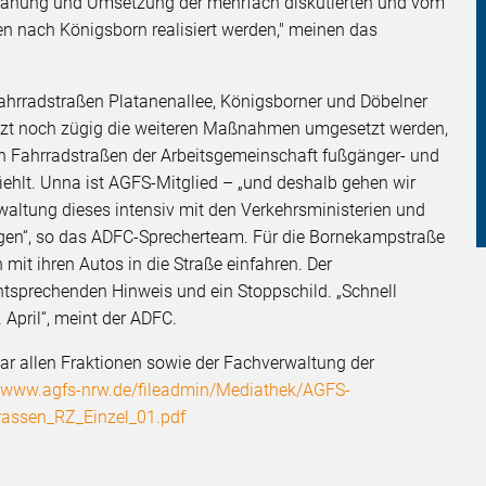
 Planung und Umsetzung der mehrfach diskutierten und vom
 nach Königsborn realisiert werden," meinen das
ahrradstraßen Platanenallee, Königsborner und Döbelner
jetzt noch zügig die weiteren Maßnahmen umgesetzt werden,
en Fahrradstraßen der Arbeitsgemeinschaft fußgänger- und
hlt. Unna ist AGFS-Mitglied – „und deshalb gehen wir
altung dieses intensiv mit den Verkehrsministerien und
igen“, so das ADFC-Sprecherteam. Für die Bornekampstraße
mit ihren Autos in die Straße einfahren. Der
tsprechenden Hinweis und ein Stoppschild. „Schnell
April“, meint der ADFC.
ar allen Fraktionen sowie der Fachverwaltung der
//www.agfs-nrw.de/fileadmin/Mediathek/AGFS-
assen_RZ_Einzel_01.pdf