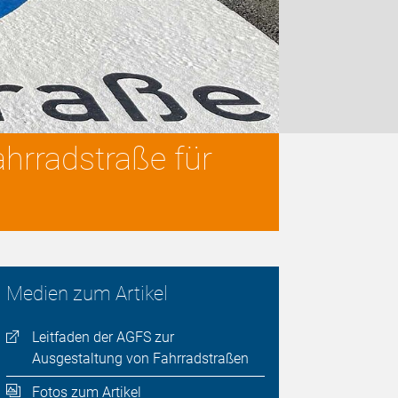
ahrradstraße für
Medien zum Artikel
Leitfaden der AGFS zur
Ausgestaltung von Fahrradstraßen
Fotos zum Artikel