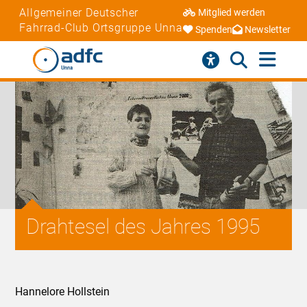
Allgemeiner Deutscher
Mitglied werden
Fahrrad-Club Ortsgruppe Unna
Spenden
Newsletter
Drahtesel des Jahres 1995
Hannelore Hollstein