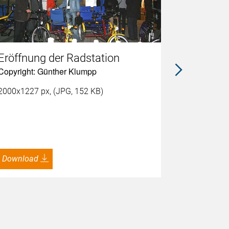
Eröffnung der Radstation
Copyright: Günther Klumpp
Radstat
2000x1227 px, (JPG, 152 KB)
Hauptba
Copyright:
1280x960 p
Download
Download