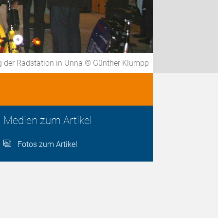
g der Radstation in Unna © Günther Klumpp
Medien zum Artikel
Fotos zum Artikel