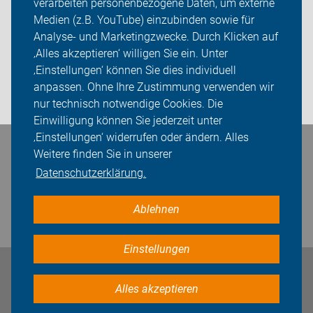
verarbeiten personenbezogene Daten, um externe
Rückblicke
Medien (z.B. YouTube) einzubinden sowie für
Analyse- und Marketingzwecke. Durch Klicken auf
ADFC Unna
‚Alles akzeptieren‘ willigen Sie ein. Unter
Sei dabei
‚Einstellungen‘ können Sie dies individuell
anpassen. Ohne Ihre Zustimmung verwenden wir
Login
nur technisch notwendige Cookies. Die
Einwilligung können Sie jederzeit unter
‚Einstellungen‘ widerrufen oder ändern. Alles
Weitere finden Sie in unserer
Bleiben Sie in Kontakt
Datenschutzerklärung.
Ablehnen
Einstellungen
Impressum
Datenschutz
Cookie-Einstellungen
Alles akzeptieren