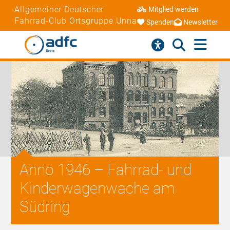
Allgemeiner Deutscher
Mitglied werden
Fahrrad-Club Ortsgruppe Unna
Spenden
Newsletter
Anno 1946 – Fahrrad- und
Kinderwagenwache am
Südring