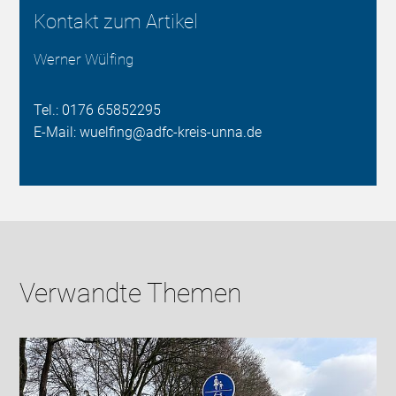
Kontakt zum Artikel
Werner Wülfing
Tel.: 0176 65852295
E-Mail: wuelfing@adfc-kreis-unna.de
Verwandte Themen