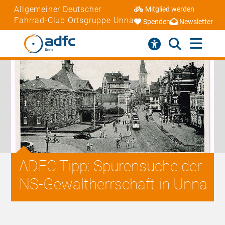
Allgemeiner Deutscher
Mitglied werden
Fahrrad-Club Ortsgruppe Unna
Spenden
Newsletter
ADFC Tipp: Spurensuche der
NS-Gewaltherrschaft in Unna