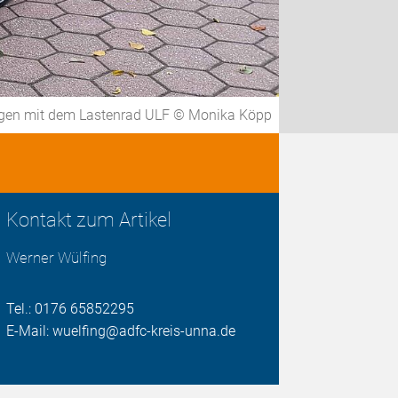
gen mit dem Lastenrad ULF © Monika Köpp
Kontakt zum Artikel
Werner Wülfing
Tel.: 0176 65852295
E-Mail: wuelfing@adfc-kreis-unna.de