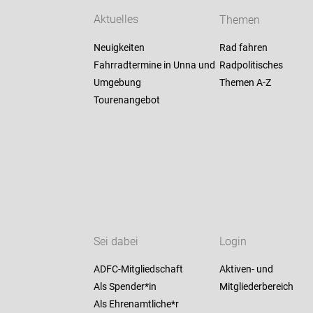
Aktuelles
Themen
Neuigkeiten
Rad fahren
Fahrradtermine in Unna und
Radpolitisches
Umgebung
Themen A-Z
Tourenangebot
Sei dabei
Login
ADFC-Mitgliedschaft
Aktiven- und
Als Spender*in
Mitgliederbereich
Als Ehrenamtliche*r