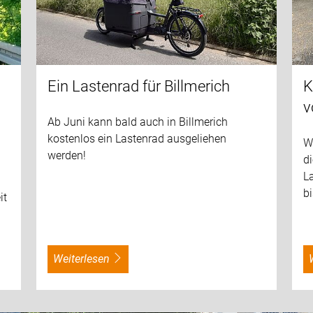
Ein Lastenrad für Billmerich
K
v
Ab Juni kann bald auch in Billmerich
kostenlos ein Lastenrad ausgeliehen
Wi
werden!
d
L
bi
it
weiterlesen