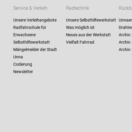
Service & Verleih
Radtechnik
Rückb
Unsere Verleihangebote
Unsere Selbsthilfewerkstatt
Unnaer
Radfahrschule für
Was möglich ist
Drahte
Erwachsene
Neues aus der Werkstatt
Archiv:
Selbsthilfewerkstatt
Vielfalt Fahrrad
Archiv:
Mängelmelder der Stadt
Archiv
Unna
Codierung
Newsletter