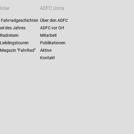
licke
ADFC Unna
 Fahrradgeschichten
Über den ADFC
sel des Jahres
ADFC vor Ort
 Radreisen
Mitarbeit
 Lieblingstouren
Publikationen
: Magazin "FahrRad"
Aktive
Kontakt