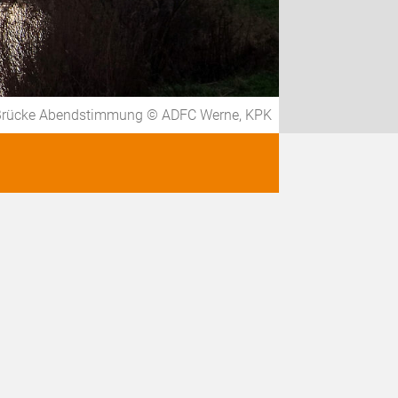
rücke Abendstimmung © ADFC Werne, KPK