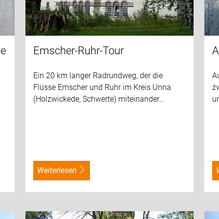
ue
Emscher-Ruhr-Tour
A
Ein 20 km langer Radrundweg, der die
A
Flüsse Emscher und Ruhr im Kreis Unna
z
(Holzwickede, Schwerte) miteinander…
u
weiterlesen