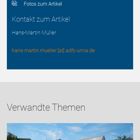
Fotos zum Artikel
Kontakt zum Artikel
Hans-Martin Müller
hans-martin.mueller [at] adfc-unna.de
Verwandte Themen