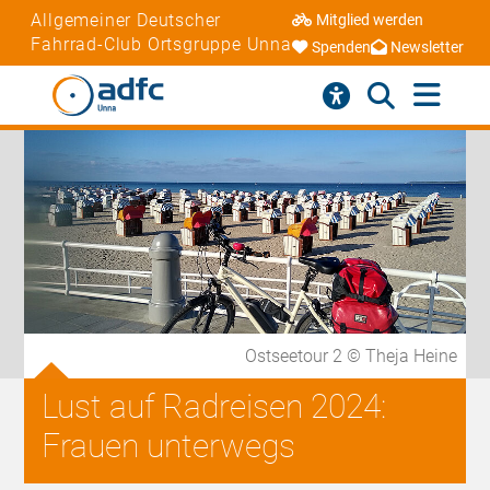
Allgemeiner Deutscher
Mitglied werden
Fahrrad-Club Ortsgruppe Unna
Spenden
Newsletter
Ostseetour 2 © Theja Heine
Lust auf Radreisen 2024:
Frauen unterwegs