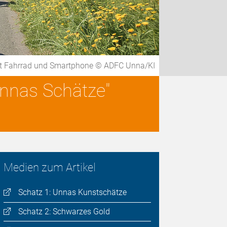
t Fahrrad und Smartphone © ADFC Unna/KI
nnas Schätze"
Medien zum Artikel
Schatz 1: Unnas Kunstschätze
Schatz 2: Schwarzes Gold