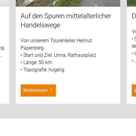
Auf den Spuren mittelalterlicher
D
Handelswege
V
•
Von unserem Tourenleiter Helmut
d
Papenberg
ng
•
• Start und Ziel: Unna, Rathausplatz
m…
•
• Länge: 50 km
• Topografie: hügelig
weiterlesen