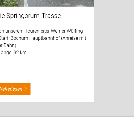
ie Springorum-Trasse
on unserem Tourenleiter Werner Wülfing
 Start: Bochum Hauptbahnhof (Anreise mit
er Bahn)
 Länge: 82 km
…
weiterlesen