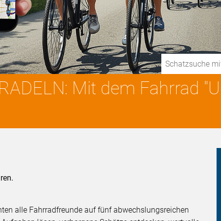
Schatzsuche mi
RADELN: Mit dem Fahrrad "U
ren.
n alle Fahrradfreunde auf fünf abwechslungsreichen