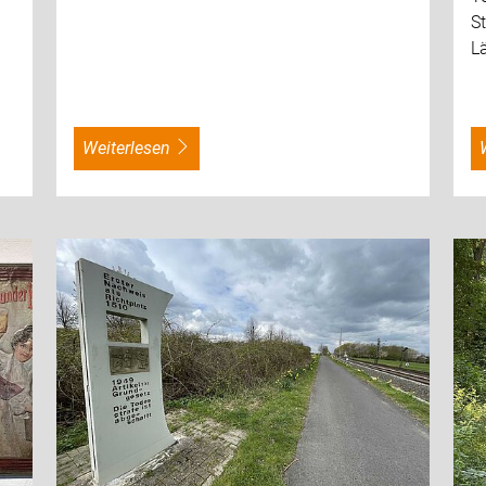
St
L
weiterlesen