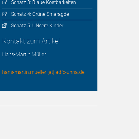
Schatz 3: Blaue Kostbarkeiten
Schatz 4: Grüne Smaragde
Schatz 5: UNsere Kinder
Kontakt zum Artikel
Hans-Martin Müller
hans-martin.mueller [at] adfc-unna.de