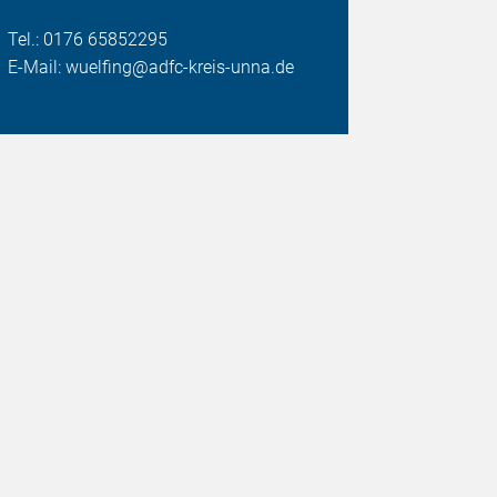
Tel.: 0176 65852295
E-Mail: wuelfing@adfc-kreis-unna.de