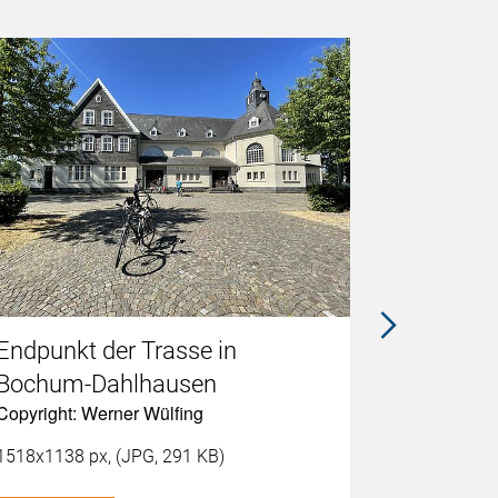
Endpunkt der Trasse in
Staustuf
Copyright:
Bochum-Dahlhausen
Copyright: Werner Wülfing
1518x1138 
1518x1138 px, (JPG, 291 KB)