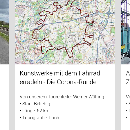
r
Kunstwerke mit dem Fahrrad
A
erradeln - Die Corona-Runde
Z
Von unserem Tourenleiter Werner Wülfing
V
• Start: Beliebig
• 
• Länge: 52 km
•
• Topograpfie: flach
• 