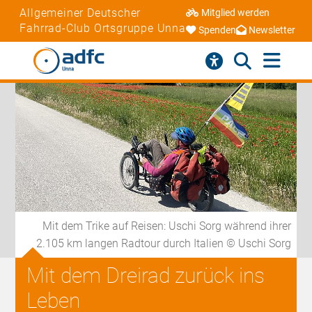
Allgemeiner Deutscher
Mitglied werden
Fahrrad-Club Ortsgruppe Unna
Spenden
Newsletter
Mit dem Trike auf Reisen: Uschi Sorg während ihrer
2.105 km langen Radtour durch Italien © Uschi Sorg
Mit dem Dreirad zurück ins
Leben