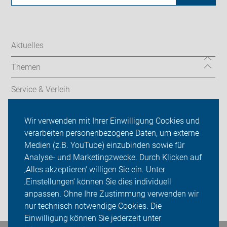
Aktuelles
Themen
Service & Verleih
Radtechnik
Wir verwenden mit Ihrer Einwilligung Cookies und
verarbeiten personenbezogene Daten, um externe
Rückblicke
Medien (z.B. YouTube) einzubinden sowie für
Analyse- und Marketingzwecke. Durch Klicken auf
ADFC Unna
‚Alles akzeptieren‘ willigen Sie ein. Unter
Sei dabei
‚Einstellungen‘ können Sie dies individuell
anpassen. Ohne Ihre Zustimmung verwenden wir
Login
nur technisch notwendige Cookies. Die
Einwilligung können Sie jederzeit unter