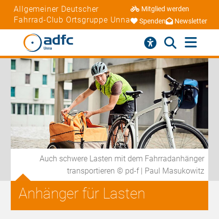
Allgemeiner Deutscher
Mitglied werden
Fahrrad-Club Ortsgruppe Unna
Spenden
Newsletter
Auch schwere Lasten mit dem Fahrradanhänger
transportieren © pd-f | Paul Masukowitz
Anhänger für Lasten