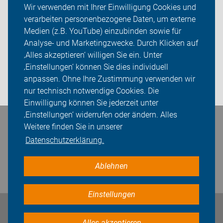
Wir verwenden mit Ihrer Einwilligung Cookies und
verarbeiten personenbezogene Daten, um externe
Rückblicke
Medien (z.B. YouTube) einzubinden sowie für
Analyse- und Marketingzwecke. Durch Klicken auf
ADFC Unna
‚Alles akzeptieren‘ willigen Sie ein. Unter
Sei dabei
‚Einstellungen‘ können Sie dies individuell
anpassen. Ohne Ihre Zustimmung verwenden wir
Login
nur technisch notwendige Cookies. Die
Einwilligung können Sie jederzeit unter
‚Einstellungen‘ widerrufen oder ändern. Alles
Bleiben Sie in Kontakt
Weitere finden Sie in unserer
Datenschutzerklärung.
Ablehnen
Einstellungen
Impressum
Datenschutz
Cookie-Einstellungen
Alles akzeptieren