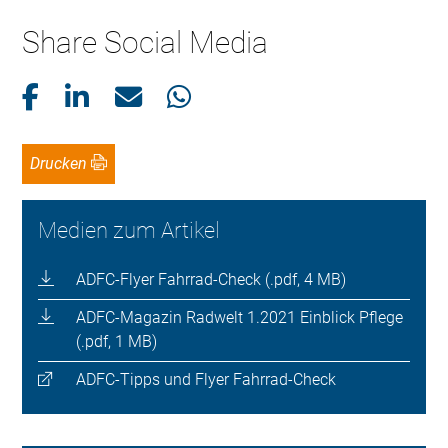
Share Social Media
Drucken
Medien zum Artikel
ADFC-Flyer Fahrrad-Check (.pdf, 4 MB)
ADFC-Magazin Radwelt 1.2021 Einblick Pflege
(.pdf, 1 MB)
ADFC-Tipps und Flyer Fahrrad-Check