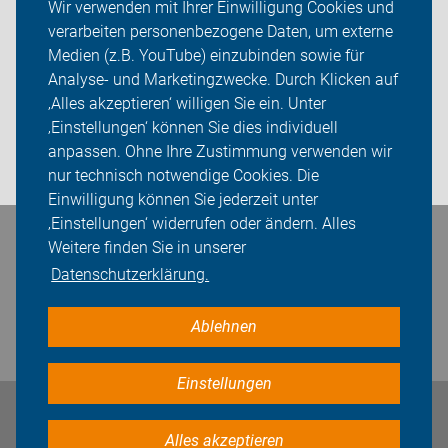
Wir verwenden mit Ihrer Einwilligung Cookies und
verarbeiten personenbezogene Daten, um externe
Rückblicke
Medien (z.B. YouTube) einzubinden sowie für
Analyse- und Marketingzwecke. Durch Klicken auf
ADFC Unna
‚Alles akzeptieren‘ willigen Sie ein. Unter
Sei dabei
‚Einstellungen‘ können Sie dies individuell
anpassen. Ohne Ihre Zustimmung verwenden wir
Login
nur technisch notwendige Cookies. Die
Einwilligung können Sie jederzeit unter
‚Einstellungen‘ widerrufen oder ändern. Alles
Weitere finden Sie in unserer
Bleiben Sie in Kontakt
Datenschutzerklärung.
Ablehnen
Einstellungen
Impressum
Datenschutz
Cookie-Einstellungen
Alles akzeptieren